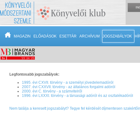
IN
MAGAZIN
ELŐADÁSOK
ESETTÁR
ARCHÍVUM
JOGSZABÁLYOK
HÍ
Legfontosabb jogszabályok:
1995. évi CXVII. törvény - a személyi jövedelemadóról
2007. évi CXXVII. törvény - az általános forgalmi adóról
2000. évi C. törvény - a számvitelről
1996. évi LXXXI. törvény - a társasági adóról és az osztalékadóról
Nem találja a keresett jogszabályt? Tegye fel kérdését díjmentesen szakértői