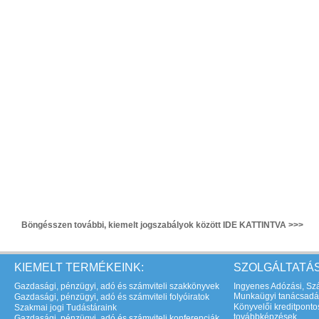
Böngésszen további, kiemelt jogszabályok között IDE KATTINTVA >>>
KIEMELT TERMÉKEINK:
SZOLGÁLTATÁS
Gazdasági, pénzügyi, adó és számviteli szakkönyvek
Ingyenes Adózási, Szá
Munkaügyi tanácsadá
Gazdasági, pénzügyi, adó és számviteli folyóiratok
Könyvelői kreditponto
Szakmai jogi Tudástáraink
továbbképzések
Gazdasági, pénzügyi, adó és számviteli konferenciák