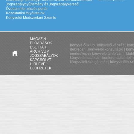
Jogszabálygyűjtemény és Jogszabálykereső
Óvodai információs portál
Közoktatási folyóiratunk
Könyvelői Módszertani Szemle
MAGAZIN
ELŐADÁSOK
könyvelői klub
| könyvelő képzés | köny
ESETTÁR
debrecen | könyvelői konzultáció |
köny
ARCHÍVUM
mérlegképes könyvelő tanfolyam | klubt
JOGSZABÁLYOK
könyvelői tudástár | konferenciabérlet |
KAPCSOLAT
könyvviteli szolgáltatás |
könyvelői sz
HÍRLEVÉL
ELŐFIZETEK